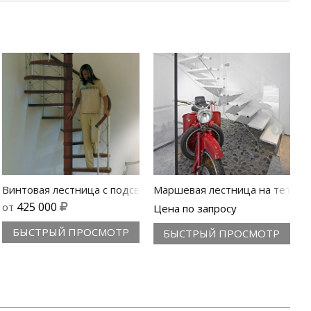
а Lastra
Винтовая лестница с подсветкой Scenik Sport
Маршевая лестница на тетиве
В
425 000
от
Цена по запросу
БЫСТРЫЙ ПРОСМОТР
БЫСТРЫЙ ПРОСМОТР