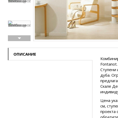
ОПИСАНИЕ
Комбинир
Fontanot.
Ступени 
дуба. Ог
предлага
Скале Де
индивиду
Цена ука
см, ступ
проекта 
обратите