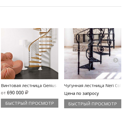
а Genius Q050
Винтовая лестница Genius T050
Чугунная лестница Neri Color
В
690 000
от
Цена по запросу
Ц
БЫСТРЫЙ ПРОСМОТР
БЫСТРЫЙ ПРОСМОТР