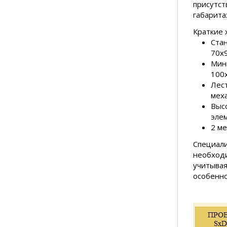
присутст
габарита
Краткие 
Стан
70х9
Мин
100х
Лес
мех
Высо
элем
2 ме
Специали
необходи
учитывая
особенн