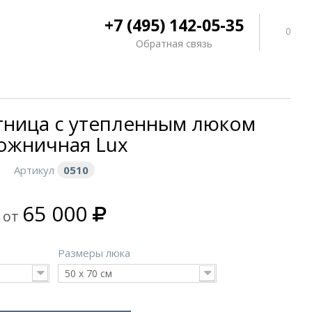
+7 (495) 142-05-35
0
Обратная связь
тница с утепленным люком
ожничная Lux
Артикул
0510
65 000
от
Размеры люка
50 х 70 см