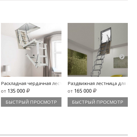
стница на чердак Svezia
Раскладная чердачная лестница с люком Aci 4
Раздвижная лестница для проема
О
135 000
165 000
от
от
БЫСТРЫЙ ПРОСМОТР
БЫСТРЫЙ ПРОСМОТР