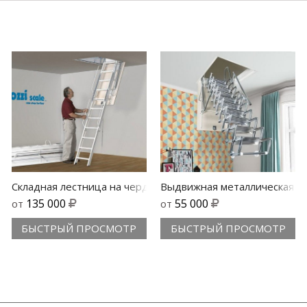
SkyLark
тница на чердак Aci 3 Metal
Складная лестница на чердак Aci 3 Speciale
Выдвижная металлическая ле
135 000
55 000
от
от
БЫСТРЫЙ ПРОСМОТР
БЫСТРЫЙ ПРОСМОТР