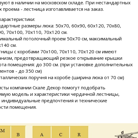
вуют в наличии на московском складе. При нестандартных
х проема - лестница изготавливается на заказ.
характеристики:
дартные размеры люка: 50х70, 60х90, 60х120, 70х80,
0, 70x100, 70х110, 70х120 см.
имальный потолочный проем 50х70 см, максимальный
140 см.
тницы с коробами 70х100, 70х110, 70х120 см имеют
анизм, предотвращающий резкое открывание крышки
та помещения: до 300 см. (при установке дополнительных
ентов - до 350 см)
таллических поручня на коробе (ширина люка от 70 см)
сты компании Скале Декор помогут подобрать
мую модель и характеристики чердачной лестницы,
 индивидуальные предпочтения и технические
ости помещения.