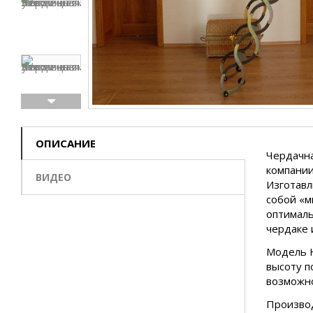
ОПИСАНИЕ
Чердачна
компании
ВИДЕО
Изготавл
собой «м
оптималь
чердаке 
Модель Н
высоту п
возможно
Производ