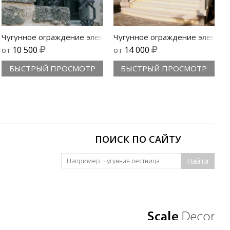
тья элемент 549
Чугунное ограждение элемент 534
Чугунное ограждение элемент
О
10 500
14 000
от
от
БЫСТРЫЙ ПРОСМОТР
БЫСТРЫЙ ПРОСМОТР
ПОИСК ПО САЙТУ
Найти