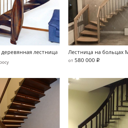
 деревянная лестница Emme 90
Лестница на больцах 
580 000
от
q
росу