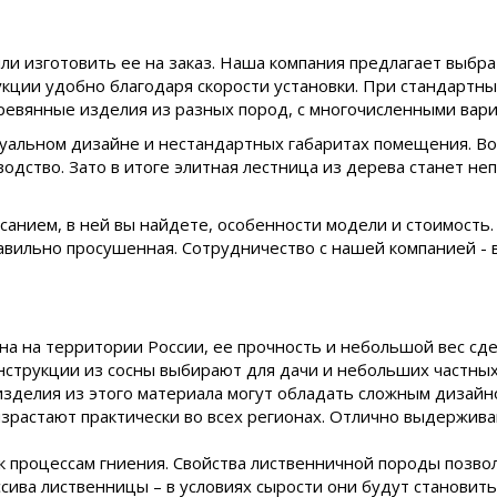
ли изготовить ее на заказ. Наша компания предлагает выбра
кции удобно благодаря скорости установки. При стандартн
ревянные изделия из разных пород, с многочисленными вари
дуальном дизайне и нестандартных габаритах помещения. Во
одство. Зато в итоге элитная лестница из дерева станет н
анием, в ней вы найдете, особенности модели и стоимость.
равильно просушенная. Сотрудничество с нашей компанией -
на на территории России, ее прочность и небольшой вес сд
онструкции из сосны выбирают для дачи и небольших частных
изделия из этого материала могут обладать сложным дизайн
роизрастают практически во всех регионах. Отлично выдержи
 процессам гниения. Свойства лиственничной породы позвол
ива лиственницы – в условиях сырости они будут становиться