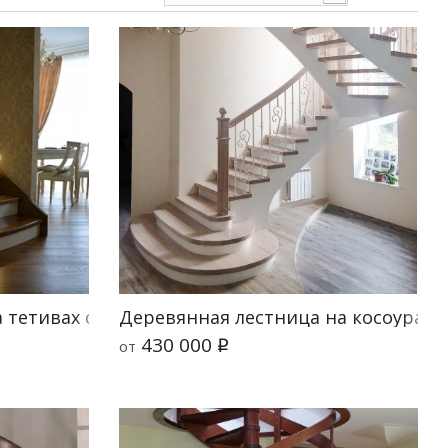
 тетивах с подступенками Классик
Деревянная лестница на косоурах К
430 000
от
q