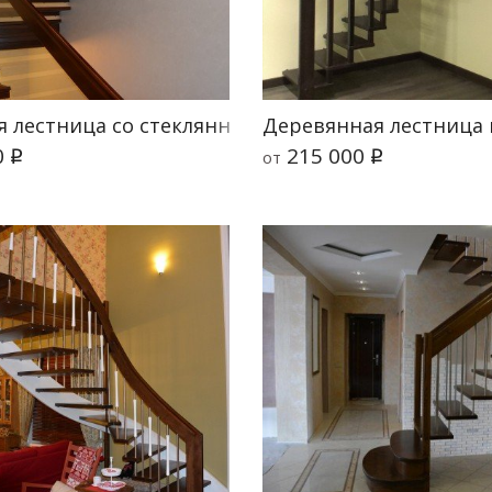
я лестница со стеклянным ограждением Магия С
Деревянная лестница 
0
215 000
от
q
q