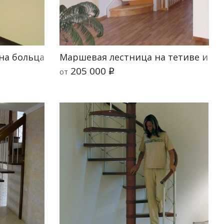
Т
на больцах Магия 10
Маршевая лестница на тетиве и кос
205 000
от
q