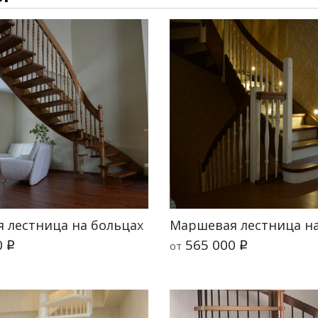
 лестница на больцах и тетиве Лира
Маршевая лестница на
0
565 000
от
q
q