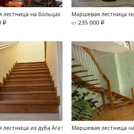
 лестница на больцах и тетиве Лира Колор
Маршевая лестница на
0
235 000
от
q
q
 лестница из дуба Агата
Маршевая лестница на