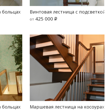
 больцах Магия О4
Винтовая лестница с подсветкой Sc
425 000
от
q
 больцах и тетиве Лира M
Маршевая лестница на косоурах Кл